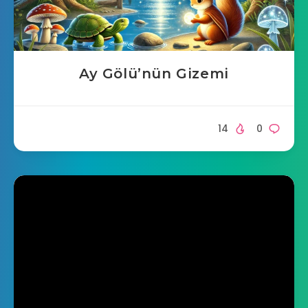
Ay Gölü’nün Gizemi
14
0