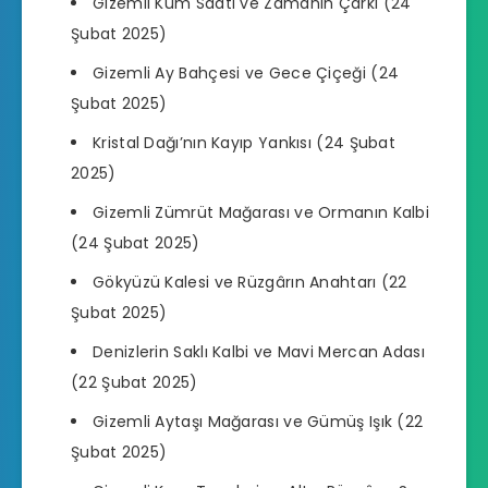
Gizemli Kum Saati ve Zamanın Çarkı
(24
Şubat 2025)
Gizemli Ay Bahçesi ve Gece Çiçeği
(24
Şubat 2025)
Kristal Dağı’nın Kayıp Yankısı
(24 Şubat
2025)
Gizemli Zümrüt Mağarası ve Ormanın Kalbi
(24 Şubat 2025)
Gökyüzü Kalesi ve Rüzgârın Anahtarı
(22
Şubat 2025)
Denizlerin Saklı Kalbi ve Mavi Mercan Adası
(22 Şubat 2025)
Gizemli Aytaşı Mağarası ve Gümüş Işık
(22
Şubat 2025)