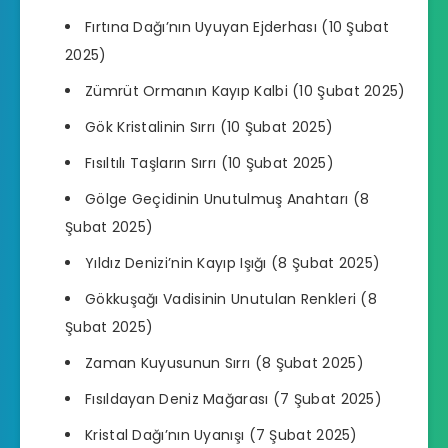
Fırtına Dağı’nın Uyuyan Ejderhası
(10 Şubat
2025)
Zümrüt Ormanın Kayıp Kalbi
(10 Şubat 2025)
Gök Kristalinin Sırrı
(10 Şubat 2025)
Fısıltılı Taşların Sırrı
(10 Şubat 2025)
Gölge Geçidinin Unutulmuş Anahtarı
(8
Şubat 2025)
Yıldız Denizi’nin Kayıp Işığı
(8 Şubat 2025)
Gökkuşağı Vadisinin Unutulan Renkleri
(8
Şubat 2025)
Zaman Kuyusunun Sırrı
(8 Şubat 2025)
Fısıldayan Deniz Mağarası
(7 Şubat 2025)
Kristal Dağı’nın Uyanışı
(7 Şubat 2025)