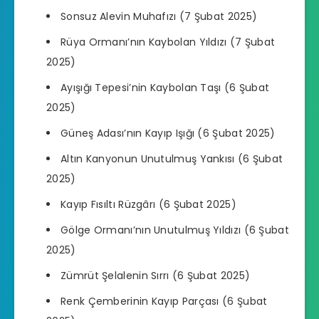
Sonsuz Alevin Muhafızı
(7 Şubat 2025)
Rüya Ormanı’nın Kaybolan Yıldızı
(7 Şubat
2025)
Ayışığı Tepesi’nin Kaybolan Taşı
(6 Şubat
2025)
Güneş Adası’nın Kayıp Işığı
(6 Şubat 2025)
Altın Kanyonun Unutulmuş Yankısı
(6 Şubat
2025)
Kayıp Fısıltı Rüzgârı
(6 Şubat 2025)
Gölge Ormanı’nın Unutulmuş Yıldızı
(6 Şubat
2025)
Zümrüt Şelalenin Sırrı
(6 Şubat 2025)
Renk Çemberinin Kayıp Parçası
(6 Şubat