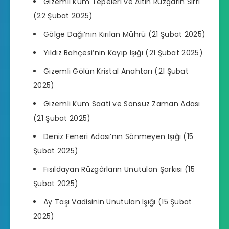
Gizemli Kum Tepeleri ve Altın Rüzgârın Sırrı
(22 Şubat 2025)
Gölge Dağı’nın Kırılan Mührü
(21 Şubat 2025)
Yıldız Bahçesi’nin Kayıp Işığı
(21 Şubat 2025)
Gizemli Gölün Kristal Anahtarı
(21 Şubat
2025)
Gizemli Kum Saati ve Sonsuz Zaman Adası
(21 Şubat 2025)
Deniz Feneri Adası’nın Sönmeyen Işığı
(15
Şubat 2025)
Fısıldayan Rüzgârların Unutulan Şarkısı
(15
Şubat 2025)
Ay Taşı Vadisinin Unutulan Işığı
(15 Şubat
2025)