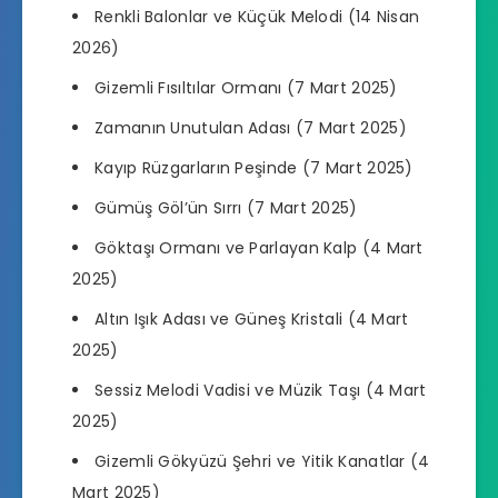
Renkli Balonlar ve Küçük Melodi
(14 Nisan
2026)
Gizemli Fısıltılar Ormanı
(7 Mart 2025)
Zamanın Unutulan Adası
(7 Mart 2025)
Kayıp Rüzgarların Peşinde
(7 Mart 2025)
Gümüş Göl’ün Sırrı
(7 Mart 2025)
Göktaşı Ormanı ve Parlayan Kalp
(4 Mart
2025)
Altın Işık Adası ve Güneş Kristali
(4 Mart
2025)
Sessiz Melodi Vadisi ve Müzik Taşı
(4 Mart
2025)
Gizemli Gökyüzü Şehri ve Yitik Kanatlar
(4
Mart 2025)