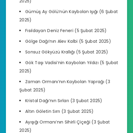
2025)
Gümüş Ay Gölü’nün Kaybolan Işığı
(6 Şubat
2025)
Fısıldayan Deniz Feneri
(5 Şubat 2025)
Gölge Dağı’nın Alev Kalbi
(5 Şubat 2025)
Sonsuz Gökyüzü Krallığı
(5 Şubat 2025)
Gök Taşı Vadisi’nin Kaybolan Yıldızı
(5 Şubat
2025)
Zaman Ormanı’nın Kaybolan Yaprağı
(3
Şubat 2025)
Kristal Dağı’nın Sırları
(3 Şubat 2025)
Altın Göletin Sırrı
(3 Şubat 2025)
Ayışığı Ormanı’nın Sihirli Çiçeği
(3 Şubat
2025)