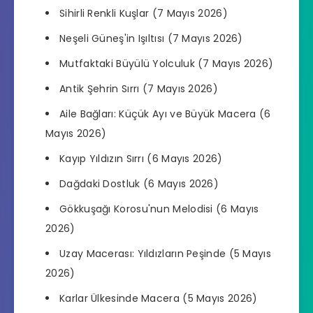
Sihirli Renkli Kuşlar
(7 Mayıs 2026)
Neşeli Güneş'in Işıltısı
(7 Mayıs 2026)
Mutfaktaki Büyülü Yolculuk
(7 Mayıs 2026)
Antik Şehrin Sırrı
(7 Mayıs 2026)
Aile Bağları: Küçük Ayı ve Büyük Macera
(6
Mayıs 2026)
Kayıp Yıldızın Sırrı
(6 Mayıs 2026)
Dağdaki Dostluk
(6 Mayıs 2026)
Gökkuşağı Korosu'nun Melodisi
(6 Mayıs
2026)
Uzay Macerası: Yıldızların Peşinde
(5 Mayıs
2026)
Karlar Ülkesinde Macera
(5 Mayıs 2026)