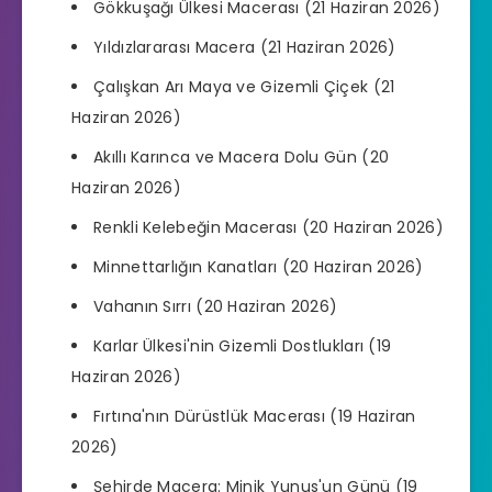
Gökkuşağı Ülkesi Macerası
(21 Haziran 2026)
Yıldızlararası Macera
(21 Haziran 2026)
Çalışkan Arı Maya ve Gizemli Çiçek
(21
Haziran 2026)
Akıllı Karınca ve Macera Dolu Gün
(20
Haziran 2026)
Renkli Kelebeğin Macerası
(20 Haziran 2026)
Minnettarlığın Kanatları
(20 Haziran 2026)
Vahanın Sırrı
(20 Haziran 2026)
Karlar Ülkesi'nin Gizemli Dostlukları
(19
Haziran 2026)
Fırtına'nın Dürüstlük Macerası
(19 Haziran
2026)
Şehirde Macera: Minik Yunus'un Günü
(19