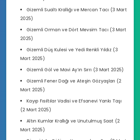
Gizemli Sualtı Krallığı ve Mercan Tacı
(3 Mart
2025)
Gizemli Orman ve Dört Mevsim Tacı
(3 Mart
2025)
Gizemli Düş Kulesi ve Yedi Renkli Yıldız
(3
Mart 2025)
Gizemli Göl ve Mavi Ay’ın Sırrı
(3 Mart 2025)
Gizemli Fener Dağı ve Ateşin Gözyaşları
(2
Mart 2025)
Kayıp Fısıltılar Vadisi ve Efsanevi Yankı Taşı
(2 Mart 2025)
Altın Kumlar Krallığı ve Unutulmuş Saat
(2
Mart 2025)