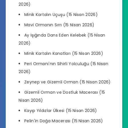
2026)
Minik Kartalın Uçuşu
(15 Nisan 2026)
Mavi Ormanın Sırrı
(15 Nisan 2026)
Ay Işığında Dans Eden Kelebek
(15 Nisan
2026)
Minik Kartalın Kanatları
(15 Nisan 2026)
Peri Ormanı'nın Sihirli Yolculuğu
(15 Nisan
2026)
Zeynep ve Gizemli Orman
(15 Nisan 2026)
Gizemli Orman ve Dostluk Macerası
(15
Nisan 2026)
Kayıp Yıldızlar Ülkesi
(15 Nisan 2026)
Pelin'in Doğa Macerası
(15 Nisan 2026)