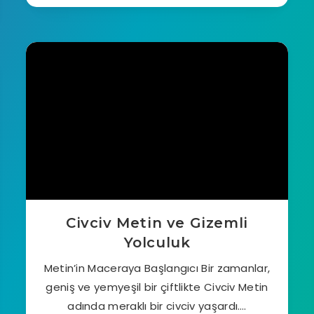
Civciv Metin ve Gizemli
Yolculuk
Metin’in Maceraya Başlangıcı Bir zamanlar,
geniş ve yemyeşil bir çiftlikte Civciv Metin
adında meraklı bir civciv yaşardı….