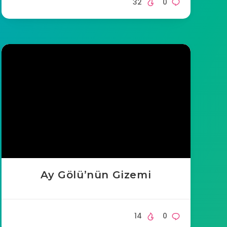
32
0
Ay Gölü’nün Gizemi
14
0