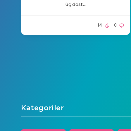
üç dost…
14
0
Kategoriler