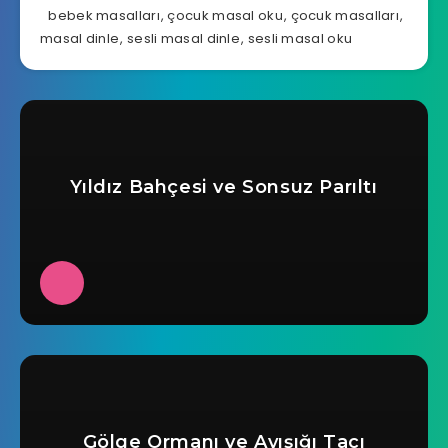
bebek masalları
,
çocuk masal oku
,
çocuk masalları
,
masal dinle
,
sesli masal dinle
,
sesli masal oku
Yıldız Bahçesi ve Sonsuz Parıltı
Gölge Ormanı ve Ayışığı Tacı