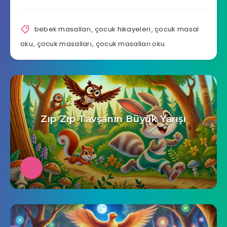
bebek masalları
,
çocuk hikayeleri
,
çocuk masal
oku
,
çocuk masalları
,
çocuk masalları oku
Zıp Zıp Tavşanın Büyük Yarışı