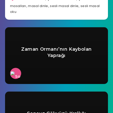
masalları
,
masal dinle
,
sesli masal dinle
,
sesli masal
oku
Zaman Ormanı’nın Kaybolan
Yaprağı