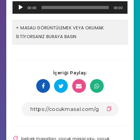
Ses
00:00
00:00
oynatıcı
MASALI GÖRÜNTÜLEMEK VEYA OKUMAK
İSTİYORSANIZ BURAYA BASIN
İçeriği Paylaş:
bebek masalları
,
çocuk masal oku
,
çocuk