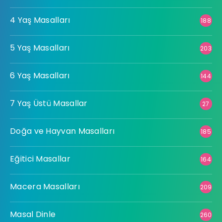
4 Yaş Masalları
188
5 Yaş Masalları
203
6 Yaş Masalları
144
7 Yaş Üstü Masallar
27
Doğa ve Hayvan Masalları
185
Eğitici Masallar
164
Macera Masalları
209
Masal Dinle
260