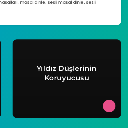
asalları
,
masal dinle
,
sesli masal dinle
,
sesli
Yıldız Düşlerinin
Koruyucusu