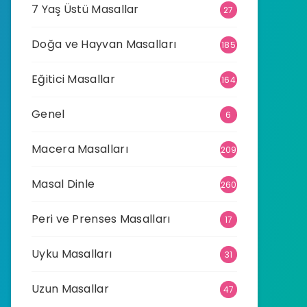
7 Yaş Üstü Masallar
27
Doğa ve Hayvan Masalları
185
Eğitici Masallar
164
Genel
6
Macera Masalları
209
Masal Dinle
260
Peri ve Prenses Masalları
17
Uyku Masalları
31
Uzun Masallar
47