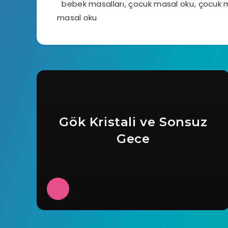
bebek masalları
,
çocuk masal oku
,
çocuk m
masal oku
Gök Kristali ve Sonsuz
Gece