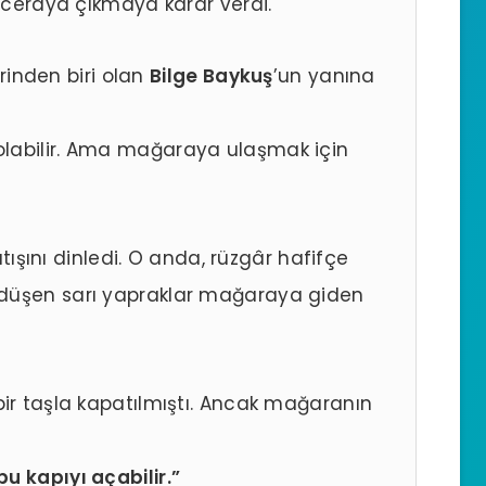
maceraya çıkmaya karar verdi.
erinden biri olan
Bilge Baykuş
’un yanına
 olabilir. Ama mağaraya ulaşmak için
atışını dinledi. O anda, rüzgâr hafifçe
 düşen sarı yapraklar mağaraya giden
bir taşla kapatılmıştı. Ancak mağaranın
u kapıyı açabilir.”