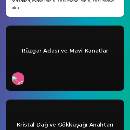
masalları
,
masal dinle
,
sesli masal dinle
,
sesli masal
oku
Rüzgar Adası ve Mavi Kanatlar
Kristal Dağ ve Gökkuşağı Anahtarı