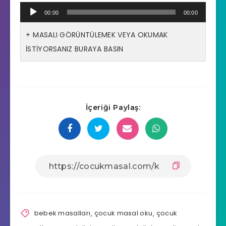
Ses
00:00
00:00
oynatıcı
MASALI GÖRÜNTÜLEMEK VEYA OKUMAK
İSTİYORSANIZ BURAYA BASIN
İçeriği Paylaş:
bebek masalları
,
çocuk masal oku
,
çocuk