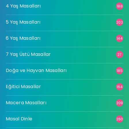
4 Yaş Masalları
188
5 Yaş Masalları
203
6 Yaş Masalları
144
7 Yaş Üstü Masallar
27
Doğa ve Hayvan Masalları
185
Eğitici Masallar
164
Macera Masalları
209
Masal Dinle
260