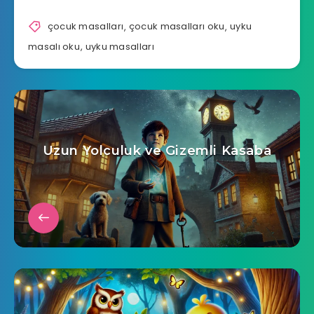
çocuk masalları
,
çocuk masalları oku
,
uyku
masalı oku
,
uyku masalları
Uzun Yolculuk ve Gizemli Kasaba