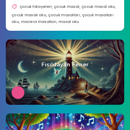
çocuk hikayeleri
,
çocuk masal
,
çocuk masal oku
,
çocuk masalı oku
,
çocuk masalları
,
çocuk masalları
oku
,
macera masalları
,
masal oku
Fısıldayan Fener