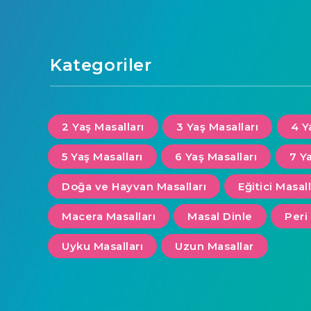
Kategoriler
2 Yaş Masalları
3 Yaş Masalları
4 Y
5 Yaş Masalları
6 Yaş Masalları
7 Y
Doğa ve Hayvan Masalları
Eğitici Masal
Macera Masalları
Masal Dinle
Peri
Uyku Masalları
Uzun Masallar