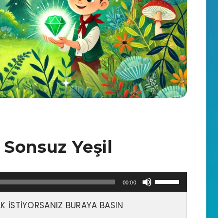
Sonsuz Yeşil
Yukarı/aşağı
00:00
tuşları
 İSTİYORSANIZ BURAYA BASIN
ile