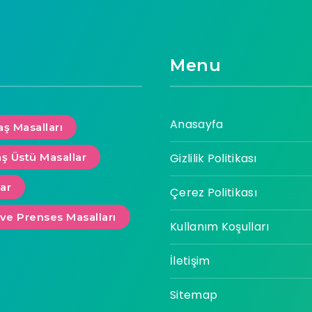
Menu
Anasayfa
aş Masalları
aş Üstü Masallar
Gizlilik Politikası
lar
Çerez Politikası
 ve Prenses Masalları
Kullanım Koşulları
İletişim
Sitemap