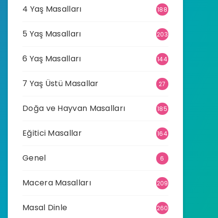
4 Yaş Masalları
188
5 Yaş Masalları
203
6 Yaş Masalları
144
7 Yaş Üstü Masallar
27
Doğa ve Hayvan Masalları
185
Eğitici Masallar
164
Genel
6
Macera Masalları
209
Masal Dinle
260