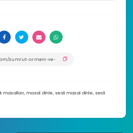
sesi
artırın
ya
da
azaltın.
k masalları
,
masal dinle
,
sesli masal dinle
,
sesli