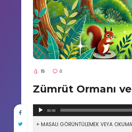
15
0
Zümrüt Ormanı ve 
Ses
00:00
oynatıcı
MASALI GÖRÜNTÜLEMEK VEYA OKUMAK