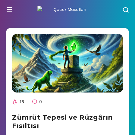
16
0
Zümrüt Tepesi ve Rüzgârın
Fısıltısı