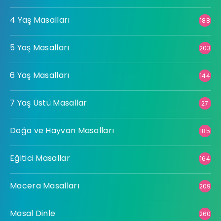
4 Yaş Masalları
188
5 Yaş Masalları
203
6 Yaş Masalları
144
7 Yaş Üstü Masallar
27
Doğa ve Hayvan Masalları
185
Eğitici Masallar
164
Macera Masalları
209
Masal Dinle
260