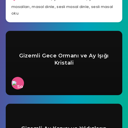
masalları
,
masal dinle
,
sesli masal dinle
,
sesli masal
oku
Gizemli Gece Ormanı ve Ay Işığı
Kristali