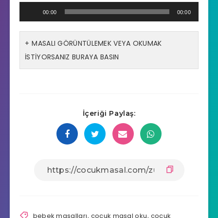
Ses
00:00
00:00
oynatıcı
MASALI GÖRÜNTÜLEMEK VEYA OKUMAK
İSTİYORSANIZ BURAYA BASIN
İçeriği Paylaş:
bebek masalları
,
çocuk masal oku
,
çocuk