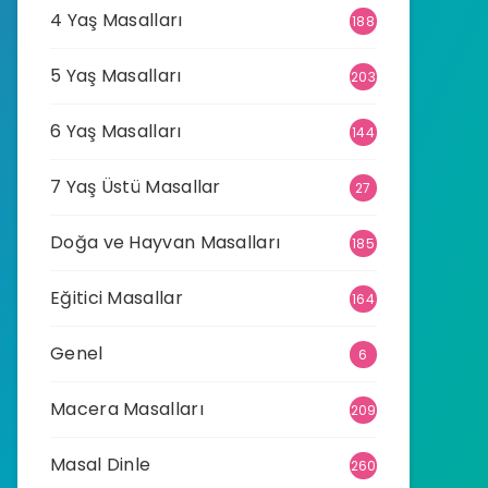
4 Yaş Masalları
188
5 Yaş Masalları
203
6 Yaş Masalları
144
7 Yaş Üstü Masallar
27
Doğa ve Hayvan Masalları
185
Eğitici Masallar
164
Genel
6
Macera Masalları
209
Masal Dinle
260