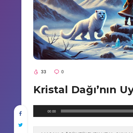
33
0
Kristal Dağı’nın Uy
Ses
00:00
oynatıcı