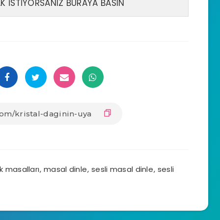
 İSTİYORSANIZ BURAYA BASIN
sesi
artırın
ya
da
azaltın.
k masalları
,
masal dinle
,
sesli masal dinle
,
sesli