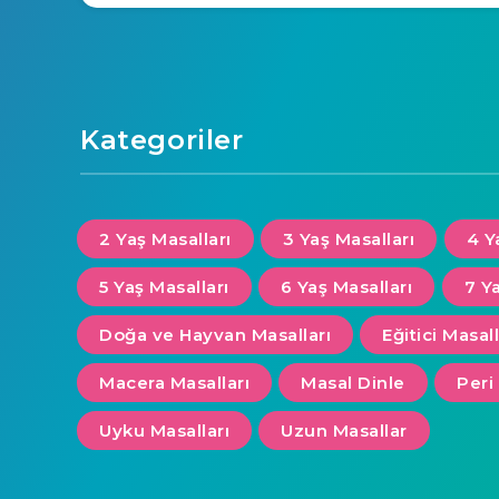
Kategoriler
2 Yaş Masalları
3 Yaş Masalları
4 Y
5 Yaş Masalları
6 Yaş Masalları
7 Y
Doğa ve Hayvan Masalları
Eğitici Masal
Macera Masalları
Masal Dinle
Peri
Uyku Masalları
Uzun Masallar