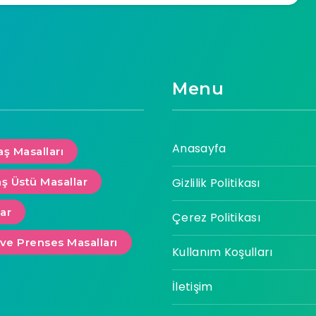
Menu
Anasayfa
aş Masalları
aş Üstü Masallar
Gizlilik Politikası
lar
Çerez Politikası
 ve Prenses Masalları
Kullanım Koşulları
İletişim