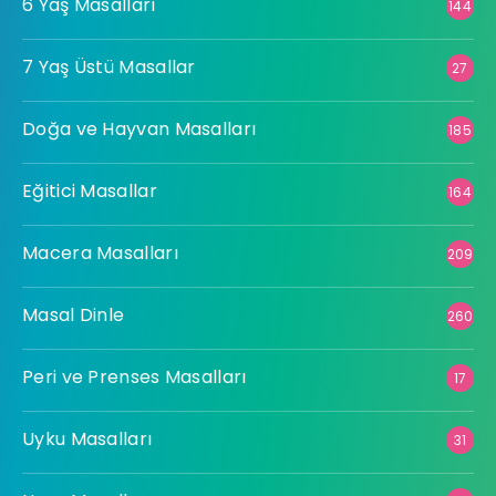
6 Yaş Masalları
144
7 Yaş Üstü Masallar
27
Doğa ve Hayvan Masalları
185
Eğitici Masallar
164
Macera Masalları
209
Masal Dinle
260
Peri ve Prenses Masalları
17
Uyku Masalları
31